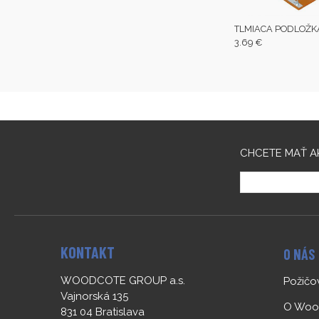
TLMIACA PODLOŽK
3.69 €
CHCETE MAŤ A
KONTAKT
O NÁS
WOODCOTE GROUP a.s.
Požič
Vajnorská 135
O Woo
831 04 Bratislava