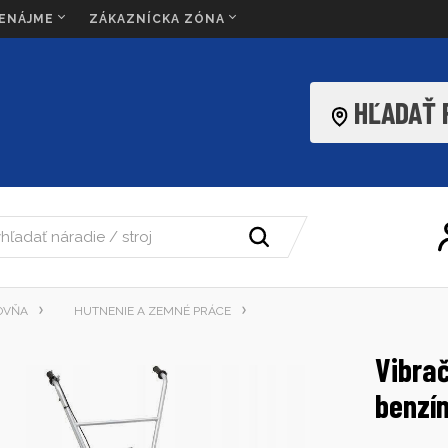
RENÁJME
ZÁKAZNÍCKA ZÓNA
HĽADAŤ
OVŇA
HUTNENIE A ZEMNÉ PRÁCE
Vibra
benzí