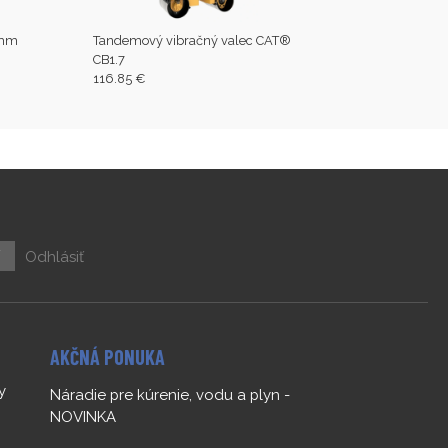
0mm
Tandemový vibračný valec CAT®
CB1.7
116.85 €
ť
Odhlásiť
AKČNÁ PONUKA
y
Náradie pre kúrenie, vodu a plyn -
NOVINKA