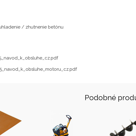
 uhladenie / zhutnenie betónu
5_navod_k_obsluhe_cz.pdf
5_navod_k_obsluhe_motoru_cz.pdf
Podobné prod