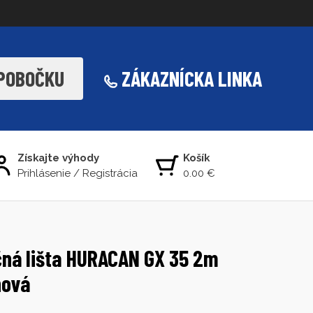
 POBOČKU
ZÁKAZNÍCKA LINKA
Získajte výhody
Košík
Prihlásenie
/
Registrácia
0.00 €
čná lišta HURACAN GX 35 2m
nová