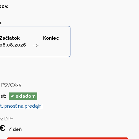
200€
a
:
Začiatok
Koniec
08.08.2026
 PSVGX35
sť:
skladom
tupnosť na predajni
ez DPH
€
deň