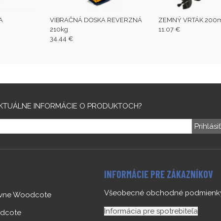
A
VIBRAČNÁ DOSKA REVERZNÁ
ZEMNÝ VRTÁK 20
210kg
11.07 €
34.44 €
KTUÁLNE INFORMÁCIE O PRODUKTOCH?
Prihlási
INFORMÁCIE PRE ZÁKAZNÍKOV
Všeobecné obchodné podmienk
ovne Woodcote
Informácia pre spotrebiteľa
dcote