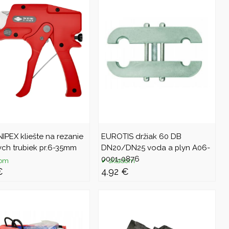
IPEX kliešte na rezanie
EUROTIS držiak 60 DB
vch trubiek pr.6-35mm
DN20/DN25 voda a plyn A06-
0001-0876
dom
skladom
€
4.92 €