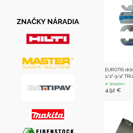
ZNAČKY NÁRADIA
EUROTIS drži
1/2"-3/4" T
skladom
4.92 €