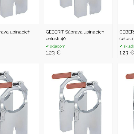
rava upínacích
GEBERIT Súprava upínacích
GEBERI
čelustí 40
čelustí
skladom
skla
1.23 €
1.23 