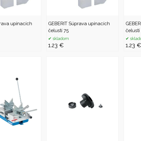
rava upínacích
GEBERIT Súprava upínacích
GEBERI
čelustí 75
čelustí
skladom
skla
1.23 €
1.23 