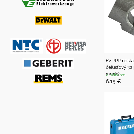
FV PPR násta
čeľusťový 32 
modrý
skladom
6.15 €