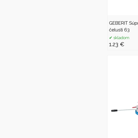
GEBERIT Súp
čelustí 63
skladom
1.23 €