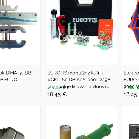
ak DIMA 50 DB
EUROTIS montážny kufrík
Elektr
RUB.EURO
VGKIT 60 DB A06-0001-2298
EUROT
(manuálne lisovanie vlnov.rúr)
2000 W
skladom
skla
18.45 €
18.45