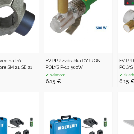
vec na trň
FV PPR zváračka DYTRON
FV PP
pre SM 21, SE 21
POLYS P-1b 500W
POLYS 
skladom
skla
6.15 €
6.15 