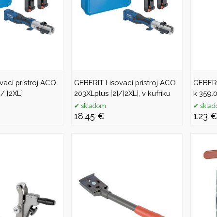
vací prístroj ACO
GEBERIT Lisovací prístroj ACO
GEBERI
 / [2XL]
203XLplus [2]/[2XL], v kufríku
k 359
skladom
skla
18.45 €
1.23 