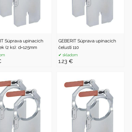
T Súprava upínacích
GEBERIT Súprava upínacích
iek (2 ks): d=125mm
čelustí 110
dom
skladom
€
1.23 €