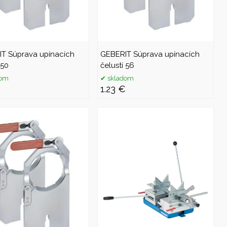
T Súprava upínacích
GEBERIT Súprava upínacích
 50
čelustí 56
dom
skladom
€
1.23 €