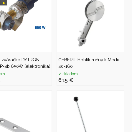
R zváračka DYTRON
GEBERIT Hoblík ručný k Medii
P-4b 650W (elektronika)
40-160
dom
skladom
€
6.15 €