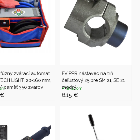
ofúzny zvárací automat
FV PPR nástavec na trň
ECH LIGHT, 20-160 mm,
čeľusťový 25 pre SM 21, SE 21
, pamäť 350 zvarov
modrý
dom
skladom
 €
6.15 €