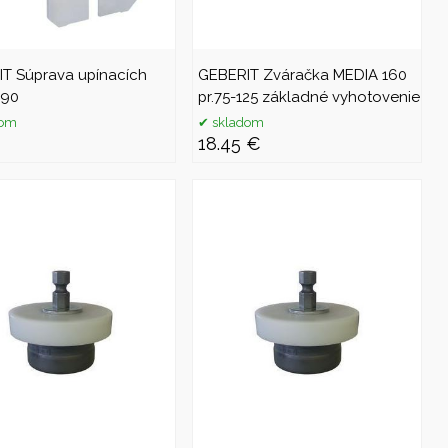
T Súprava upínacích
GEBERIT Zváračka MEDIA 160
 90
pr.75-125 základné vyhotovenie
dom
skladom
€
18.45 €