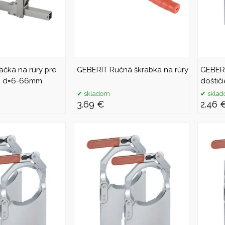
čka na rúry pre
GEBERIT Ručná škrabka na rúry
GEBERI
y: d=6-66mm
doštič
skladom
skla
3.69 €
2.46 