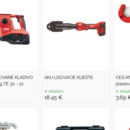
OVANÉ KLADIVO
AKU LISOVACIE KLIEŠTE
CEG KN
 TE 30 - 22
plasto
skladom
skla
18.45 €
3.69 