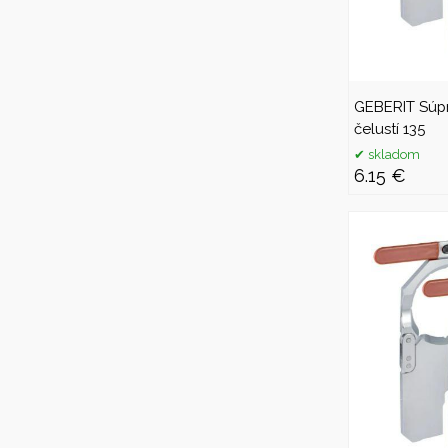
GEBERIT Súp
čelustí 135
skladom
6.15 €