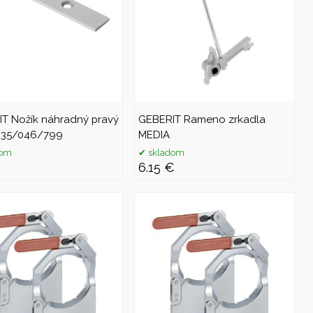
T Nožík náhradný pravý
GEBERIT Rameno zrkadla
.035/046/799
MEDIA
dom
skladom
€
6.15 €