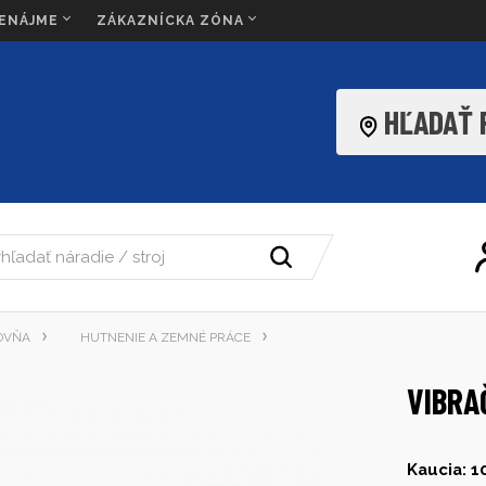
RENÁJME
ZÁKAZNÍCKA ZÓNA
HĽADAŤ
OVŇA
HUTNENIE A ZEMNÉ PRÁCE
VIBRA
Kaucia: 