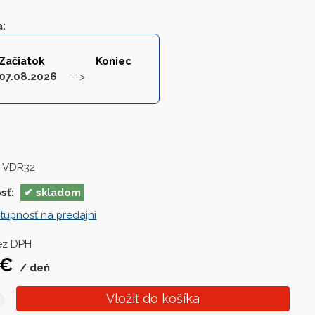
a
:
Začiatok
Koniec
07.08.2026
 VDR32
sť:
skladom
tupnosť na predajni
ez DPH
€
deň