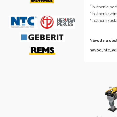
* hutnenie podl
* hutnenie zá
* hutnenie asfa
Návod na obs
navod_ntc_vdr