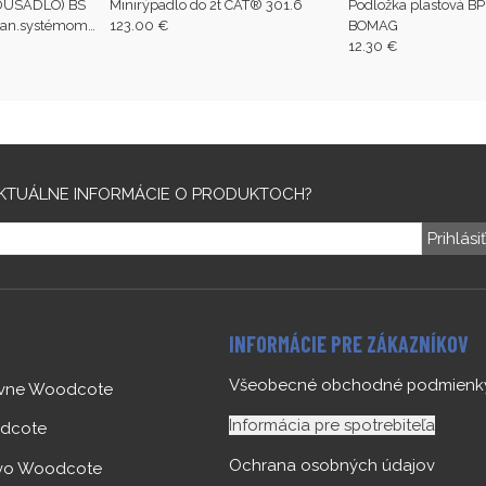
DUSADLO) BS
Minirýpadlo do 2t CAT® 301.6
Podložka plastová B
hran.systémom
123.00 €
BOMAG
12.30 €
KTUÁLNE INFORMÁCIE O PRODUKTOCH?
Prihlási
INFORMÁCIE PRE ZÁKAZNÍKOV
Všeobecné obchodné podmienk
ovne Woodcote
Informácia pre spotrebiteľa
dcote
Ochrana osobných údajov
 vo Woodcote