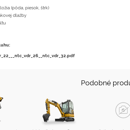
ožia (pôda, piesok, štrk)
mkovej dlažby
ltu
luhu:
_22___ntc_vdr_26__ntc_vdr_32.pdf
Podobné prod