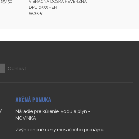
P 25/50
VIBRAČNÁ DOSKA REVERZNÁ
DPU 6555 HEH
55.35 €
ť
Odhlásiť
AKČNÁ PONUKA
y
Náradie pre kúrenie, vodu a plyn -
NOVINKA
Zvýhodnené ceny mesačného prenájmu