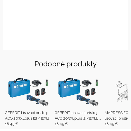
Podobné produkty
GEBERIT Lisovací prístroj
GEBERIT Lisovací prístroj
MAPRESS ECO
ACO 203XLplus [2] / [2XL]
ACO 203XLplus [2]/[2XL], v
lisovací prístroj 
18.45 €
kufríku
18.45 €
18.45 €