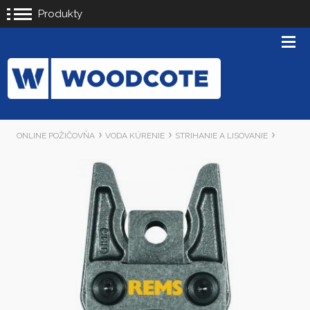
Produkty
ONLINE POŽIČOVŇA
VODA KÚRENIE
STRIHANIE A LISOVANIE