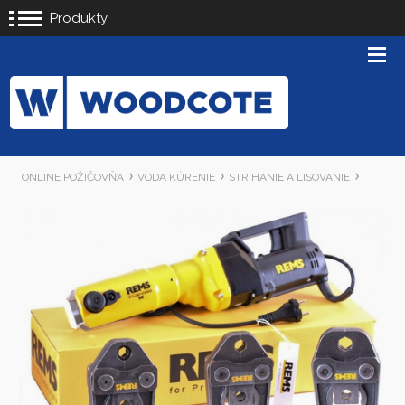
Produkty
ONLINE POŽIČOVŇA
VODA KÚRENIE
STRIHANIE A LISOVANIE