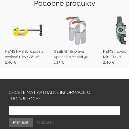
Podobné produkty
REMS RAS St rezač na
GEBERIT Súprava
REMS lisovacie
ocelové rúry 1/8"-2",
upínacích čelustí 90
Mini TH 20
2.46 €
1.23 €
2.46 €
CHCETE MAŤ AKTUÁLNE INFORMÁCIE O
PRODUKTOCH?
Prihlásiť
Odhlásiť