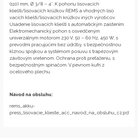
(110) mm, Ø 3/8 – 4˝. K pohonu lisovacích
klieští/lisovacích krúžkov REMS a vhodných liso
vacích klieští/lisovacích krúžkov iných výrobcov.
Usadenie lisovacích klieští s automatickým zaistením.
Elektromechanický pohon s osvedčeným
univerzálnym motorom 230 V, 50 – 60 Hz, 450 W, s
prevodmi pracujúcimi bez údržby, s bezpečnostnou
klznou spojkou a systémom posuvu s trapézovým
závitovým vretenom. Ochrana proti preťaženiu, s
bezpečnostným spínačom. V pevnom kufri z
oceľového plechu.
Návod na obsluhu:
rems_akku-
press_lisovacie_klieste_acc_navod_na_obsluhu_cz.pdf