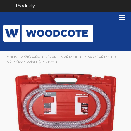
Produkty
ONLINE POŽIČOVŇA
BÚRANIE A VŔTANIE
JADROVÉ VŔTANIE
VŔTAČKY A PRÍSLUŠENSTVO