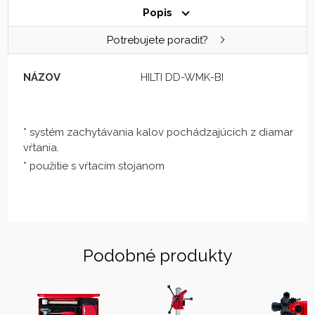
Popis
Potrebujete poradiť?
NÁZOV
HILTI DD-WMK-BI
* systém zachytávania kalov pochádzajúcich z diamantové
vŕtania.
* použitie s vŕtacím stojanom
Podobné produkty