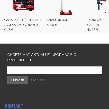
SADA PRÍSLUŠENSTVA K
VŔTACÍ STOJAN
JADROVÁ VŔT
JADROVÉMU VŔTANIU
36.90 €
162mm
6.15 €
43.05 €
CHCETE MAŤ AKTUÁLNE INFORMÁCIE O
PRODUKTOCH?
Prihlásiť
Odhlásiť
KONTAKT