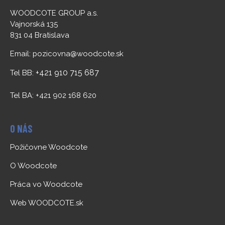
WOODCOTE GROUP a.s.
Vajnorská 135
831 04 Bratislava
Email:
pozicovna@woodcote.sk
+421 910 715 687
Tel BB:
Tel BA: +421 902 168 620
O NÁS
Požičovne Woodcote
O Woodcote
Práca vo Woodcote
Web WOODCOTE.sk