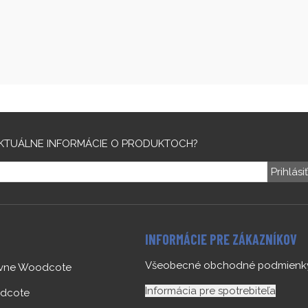
KTUÁLNE INFORMÁCIE O PRODUKTOCH?
Prihlási
INFORMÁCIE PRE ZÁKAZNÍKOV
Všeobecné obchodné podmienk
ovne Woodcote
Informácia pre spotrebiteľa
dcote