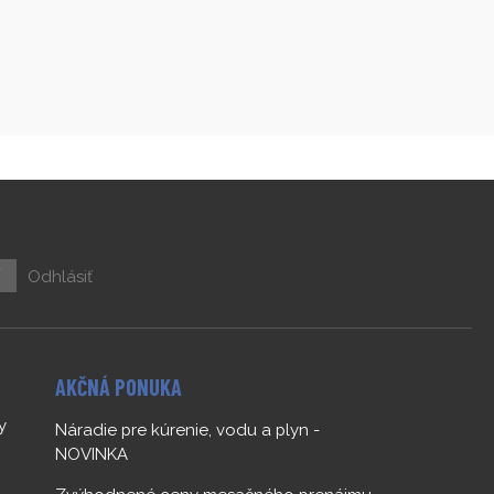
ť
Odhlásiť
AKČNÁ PONUKA
y
Náradie pre kúrenie, vodu a plyn -
NOVINKA