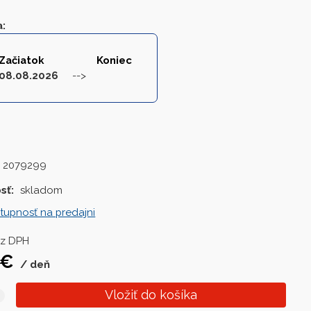
a
:
Začiatok
Koniec
08.08.2026
 2079299
sť:
skladom
tupnosť na predajni
z DPH
€
deň