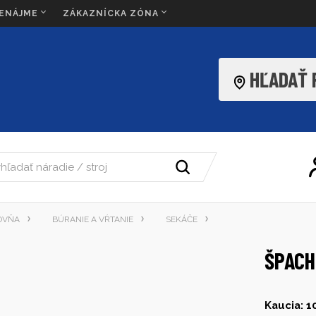
RENÁJME
ZÁKAZNÍCKA ZÓNA
HĽADAŤ
OVŇA
BÚRANIE A VŔTANIE
SEKÁČE
ŠPACH
Kaucia: 