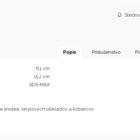
Sledov
Popis
Príslušenstvo
Po
63 cm
15,2 cm
SDS-MAX
e linolea, vinylových obkladov a kobercov