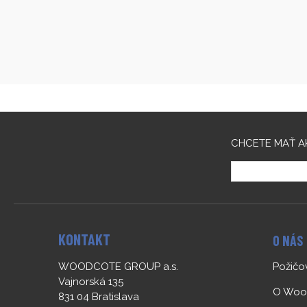
CHCETE MAŤ A
KONTAKT
O NÁS
WOODCOTE GROUP a.s.
Požič
Vajnorská 135
O Woo
831 04 Bratislava