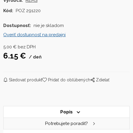
Výrobca:
REMS
Kód:
POZ 291220
Dostupnosť:
nie je skladom
Overiť dostupnosť na predajni
5.00
€
bez DPH
6.15
€
deň
Sledovať produkt
Pridať do obľúbených
Zdielať
Popis
Potrebujete poradiť?