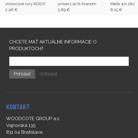
vlnovcové rúry ROS P
univerz.so 6-hranom
Medii 40-160
26/SW 35 (VE=8ks)
2.46 €
3.69 €
6.15 €
CHCETE MAŤ AKTUÁLNE INFORMÁCIE O
PRODUKTOCH?
Prihlásiť
Odhlásiť
KONTAKT
WOODCOTE GROUP a.s.
Vajnorská 135
831 04 Bratislava