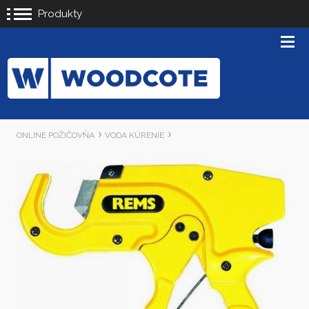
Produkty
ONLINE POŽIČOVŇA
VODA KÚRENIE