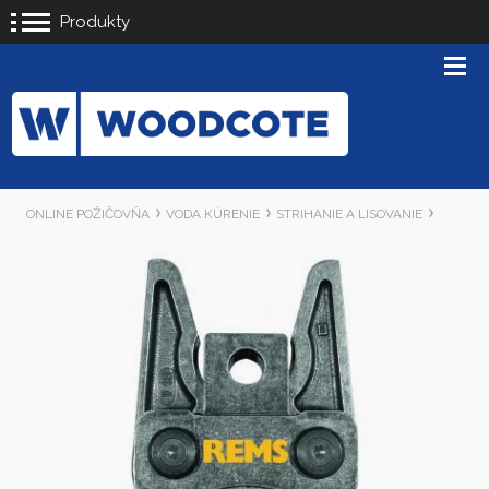
Produkty
ONLINE POŽIČOVŇA
VODA KÚRENIE
STRIHANIE A LISOVANIE