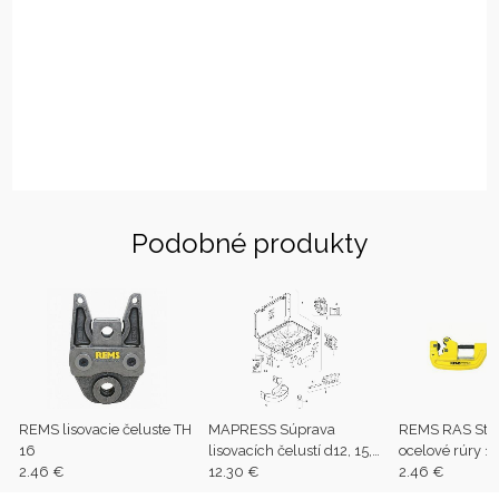
Podobné produkty
REMS lisovacie čeluste TH
MAPRESS Súprava
REMS RAS St r
16
lisovacích čelustí d12, 15,
ocelové rúry 1/
2.46 €
18, 22, 28, 35 (3)
12.30 €
2.46 €