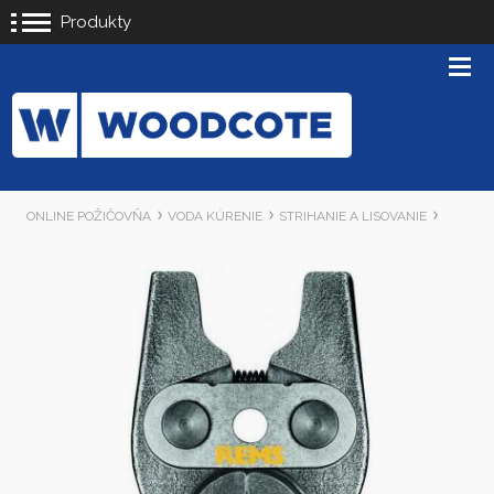
Produkty
ONLINE POŽIČOVŇA
VODA KÚRENIE
STRIHANIE A LISOVANIE