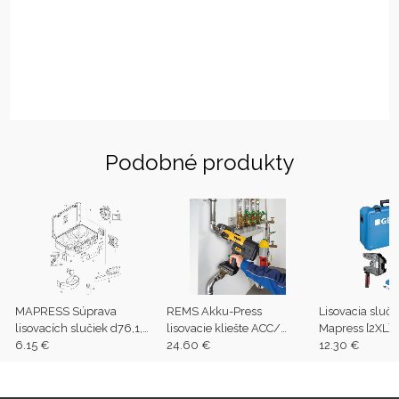
Podobné produkty
MAPRESS Súprava
REMS Akku-Press
Lisovacia slučk
lisovacích slučiek d76,1,
lisovacie kliešte ACC/
Mapress [2XL], 
88,9 (3) v kufri pre stroje
6.15 €
čeluste M16+20+26 + 2
24.60 €
d=108mm
12.30 €
ECO 3 a ECO 301
bat.+lampa+nabíjačka