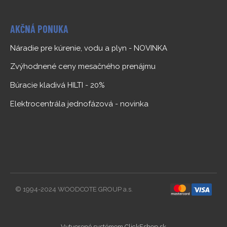
AKČNÁ PONUKA
Náradie pre kúrenie, vodu a plyn - NOVINKA
Zvýhodnené ceny mesačného prenájmu
Búracie kladivá HILTI - 20%
Elektrocentrála jednofázová - novinka
© 1994-2024 WOODCOTE GROUP a.s.
Vytvorené systémom ClickEshop.sk