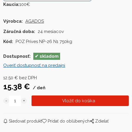
Kaucia
:
100€
Výrobca:
AGADOS
Záručná doba:
24 mesiacov
Kód:
POZ Príves NP-26 N1 750kg
Dostupnosť:
skladom
Overiť dostupnosť na predajni
12.50
€
bez DPH
15.38
€
deň
Sledovať produkt
Pridať do obľúbených
Zdielať