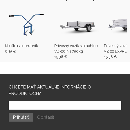
Kliešte na obrubník
Prívesný vozík s plachtou
Prívesný vozík
6.15 €
VZ-26 N1 750kg
VZ 22 EXPRES
15.38 €
15.38 €
CHCETE MAŤ AKTUÁLNE INFORMÁCIE O
PRODUKTOCH?
Prihlásiť
Odhlásiť