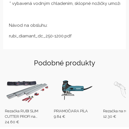
* vybavená vodným chladením, sklopné nožičky umožňujú
Návod na obsluhu:
rubi_diamant_dc_250-1200.pdf
Podobné produkty
Rezačka RUBI SLIM
PRIAMOČIARA PÍLA
Rezačka na rú
CUTTER PROFI na
9.84 €
12.30 €
tenkostenné
24.60 €
veľkoformátové obklady a