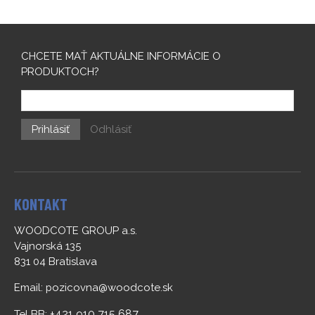
dlažby
CHCETE MAŤ AKTUÁLNE INFORMÁCIE O
PRODUKTOCH?
Prihlásiť
Odhlásiť
KONTAKT
WOODCOTE GROUP a.s.
Vajnorská 135
831 04 Bratislava
Email:
pozicovna@woodcote.sk
+421 910 715 687
Tel BB: