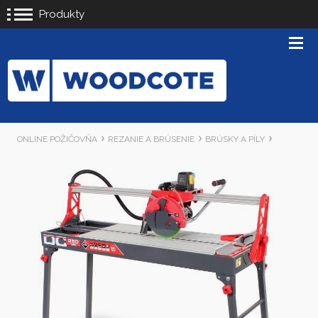
Produkty
ONLINE POŽIČOVŇA
REZANIE A BRÚSENIE
BRÚSKY A PÍLY