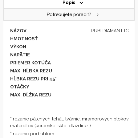
Popis
Potrebujete poradiť?
NÁZOV
RUBI DIAMANT DC 25
HMOTNOSŤ
VÝKON
1
NAPÄTIE
PRIEMER KOTÚČA
2
MAX. HĹBKA REZU
HĹBKA REZU PRI 45°
OTÁČKY
279
MAX. DĹŽKA REZU
12
* rezanie pálených tehál, tvárnic, mramorových blokov a
materiálov (keramika, sklo, dlaždice..)
* rezanie pod uhlom