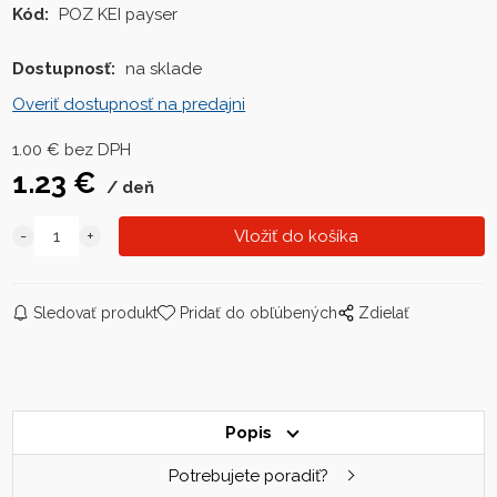
Kód:
POZ KEI payser
Dostupnosť:
na sklade
Overiť dostupnosť na predajni
1.00
€
bez DPH
1.23
€
deň
Sledovať produkt
Pridať do obľúbených
Zdielať
Popis
Potrebujete poradiť?