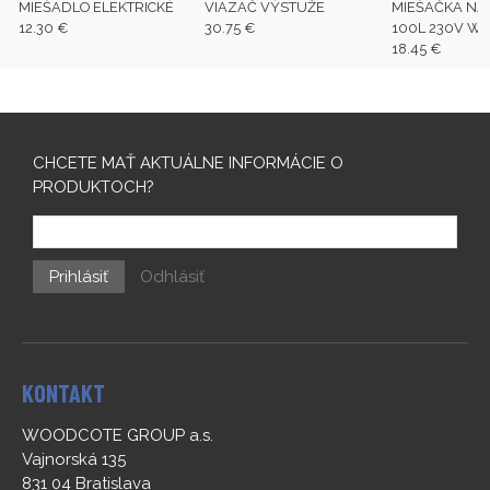
MIEŠADLO ELEKTRICKÉ
VIAZAČ VÝSTUŽE
MIEŠAČKA NA
12.30 €
30.75 €
100L 230V WI
18.45 €
CHCETE MAŤ AKTUÁLNE INFORMÁCIE O
PRODUKTOCH?
Prihlásiť
Odhlásiť
KONTAKT
WOODCOTE GROUP a.s.
Vajnorská 135
831 04 Bratislava