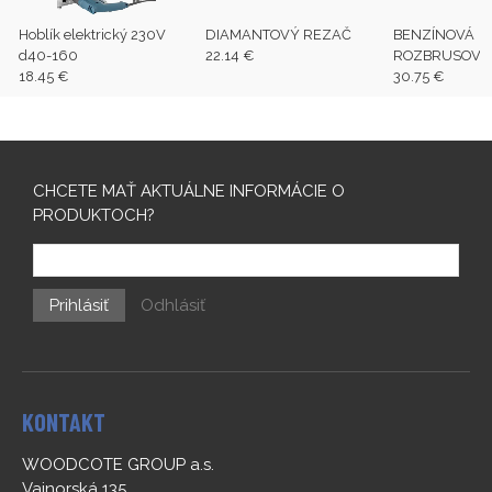
Hoblík elektrický 230V
DIAMANTOVÝ REZAČ
BENZÍNOVÁ
d40-160
22.14 €
ROZBRUSOVAC
18.45 €
30.75 €
CHCETE MAŤ AKTUÁLNE INFORMÁCIE O
PRODUKTOCH?
Prihlásiť
Odhlásiť
KONTAKT
WOODCOTE GROUP a.s.
Vajnorská 135