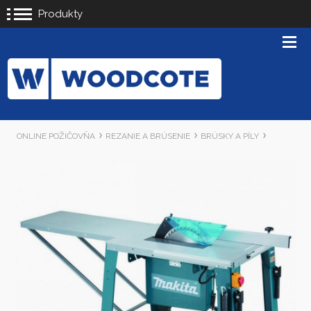
Produkty
ONLINE POŽIČOVŇA
REZANIE A BRÚSENIE
BRÚSKY A PÍLY