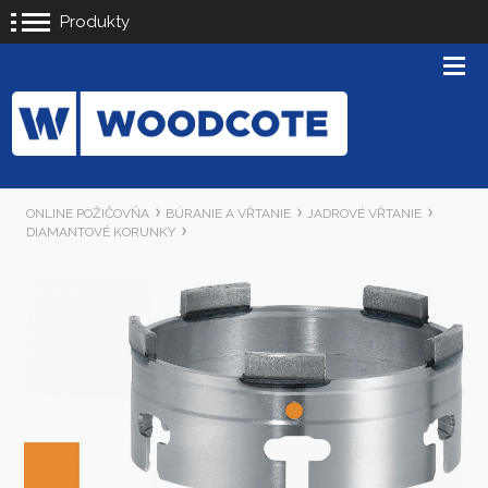
Produkty
ONLINE POŽIČOVŇA
BÚRANIE A VŔTANIE
JADROVÉ VŔTANIE
DIAMANTOVÉ KORUNKY