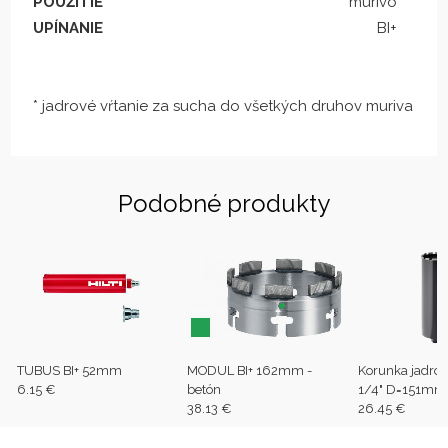
POUŽITIE
murivo
UPÍNANIE
BI+
* jadrové vŕtanie za sucha do všetkých druhov muriva
Podobné produkty
TUBUS BI+ 52mm
MODUL BI+ 162mm -
Korunka jadro
6.15 €
betón
1/4" D=151mm
38.13 €
26.45 €