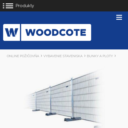
Produkty
ONLINE POŽIČOVŇA
VYBAVENIE STAVENISKA
BUNKY A PLOTY