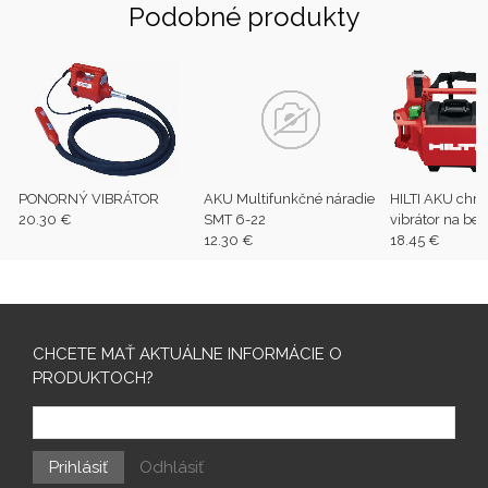
Podobné produkty
PONORNÝ VIBRÁTOR
AKU Multifunkčné náradie
HILTI AKU chrb
20.30 €
SMT 6-22
vibrátor na be
12.30 €
22
18.45 €
CHCETE MAŤ AKTUÁLNE INFORMÁCIE O
PRODUKTOCH?
Prihlásiť
Odhlásiť