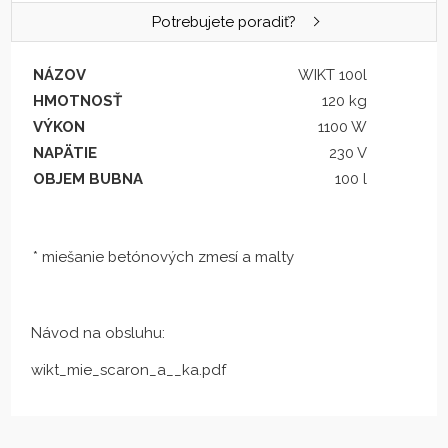
Potrebujete poradiť?
NÁZOV
WIKT 100l
HMOTNOSŤ
120 kg
VÝKON
1100 W
NAPÄTIE
230 V
OBJEM BUBNA
100 l
* miešanie betónových zmesí a malty
Návod na obsluhu:
wikt_mie_scaron_a__ka.pdf