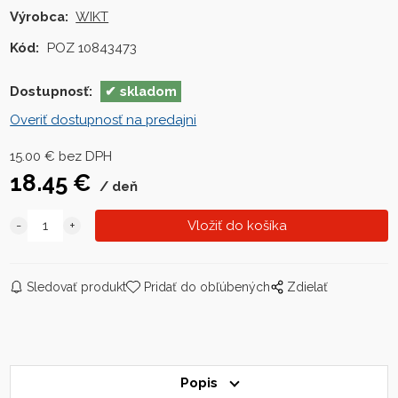
Výrobca:
WIKT
Kód:
POZ 10843473
Dostupnosť:
skladom
Overiť dostupnosť na predajni
15.00
€
bez DPH
18.45
€
deň
Sledovať produkt
Pridať do obľúbených
Zdielať
Popis