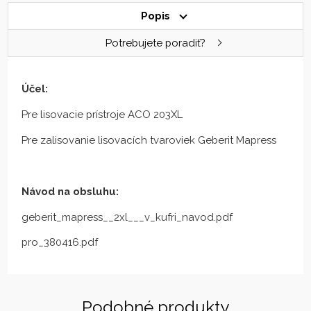
Popis
Potrebujete poradiť?
Účel:
Pre lisovacie prístroje ACO 203XL
Pre zalisovanie lisovacích tvaroviek Geberit Mapress
Návod na obsluhu:
geberit_mapress__2xl___v_kufri_navod.pdf
pro_380416.pdf
Podobné produkty