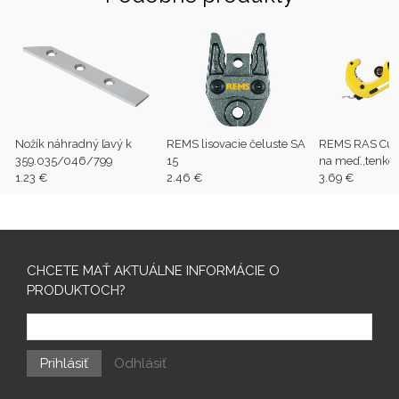
Nožík náhradný ľavý k
REMS lisovacie čeluste SA
REMS RAS Cu-
359.035/046/799
15
na meď.,tenkos
1.23 €
2.46 €
oceľ., Al a mos
3.69 €
42mm (1/8"-1 
CHCETE MAŤ AKTUÁLNE INFORMÁCIE O
PRODUKTOCH?
Prihlásiť
Odhlásiť