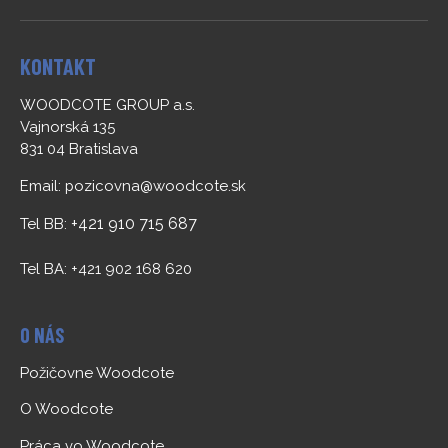
KONTAKT
WOODCOTE GROUP a.s.
Vajnorská 135
831 04 Bratislava
Email:
pozicovna@woodcote.sk
+421 910 715 687
Tel BB:
Tel BA: +421 902 168 620
O NÁS
Požičovne Woodcote
O Woodcote
Práca vo Woodcote