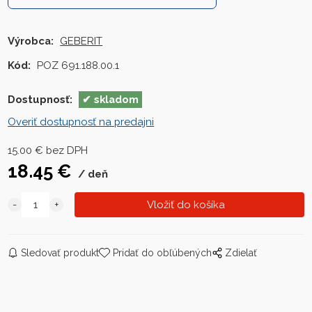
Výrobca:
GEBERIT
Kód:
POZ 691.188.00.1
Dostupnosť:
skladom
Overiť dostupnosť na predajni
15.00
€
bez DPH
18.45
€
deň
Sledovať produkt
Pridať do obľúbených
Zdielať