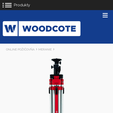
Produkty
ONLINE POŽIČOVŇA
MERANIE