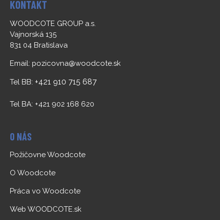
KONTAKT
WOODCOTE GROUP a.s.
Vajnorská 135
831 04 Bratislava
Email:
pozicovna@woodcote.sk
+421 910 715 687
Tel BB:
Tel BA: +421 902 168 620
O NÁS
Požičovne Woodcote
O Woodcote
Práca vo Woodcote
Web WOODCOTE.sk