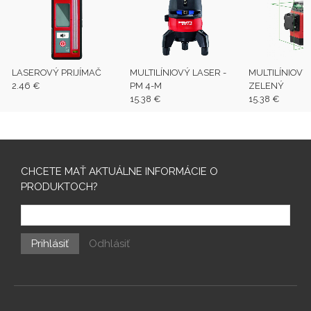
LASEROVÝ PRIJÍMAČ
MULTILÍNIOVÝ LASER -
MULTILÍNIOVÝ
2.46 €
PM 4-M
ZELENÝ
15.38 €
15.38 €
CHCETE MAŤ AKTUÁLNE INFORMÁCIE O
PRODUKTOCH?
Prihlásiť
Odhlásiť