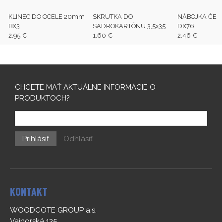
KLINEC DO OCELE 20mm
SKRUTKA DO
NÁBOJKA ČE
BX3
SADROKARTÓNU 3,5x35
DX76
2.95 €
1.60 €
2.46 €
CHCETE MAŤ AKTUÁLNE INFORMÁCIE O
PRODUKTOCH?
Prihlásiť
Odhlásiť
KONTAKT
WOODCOTE GROUP a.s.
Vajnorská 135