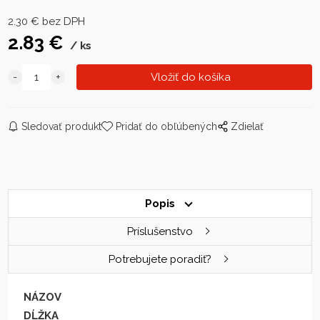
2.30
€
bez DPH
2.83
€
ks
Sledovať produkt
Pridať do obľúbených
Zdielať
Popis
Príslušenstvo
Potrebujete poradiť?
NÁZOV
DĹŽKA