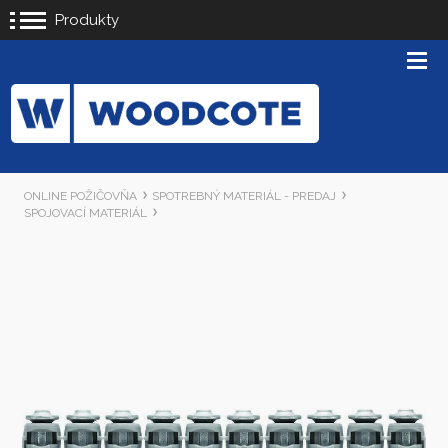
Produkty
ONLINE POŽIČOVŇA
SPOTREBNÝ MATERIÁL - PREDAJ
SPOJOVACÍ MATERIÁL