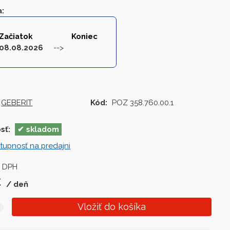
a
:
Začiatok
Koniec
08.08.2026
GEBERIT
Kód:
POZ 358.760.00.1
sť:
skladom
tupnosť na predajni
 DPH
€
deň