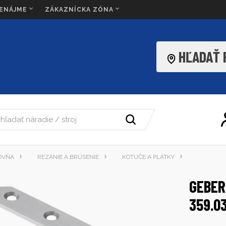
RENÁJME
ZÁKAZNÍCKA ZÓNA
HĽADAŤ
OVŇA
REZANIE A BRÚSENIE
KOTÚČE A PLÁTKY
GEBER
359.0