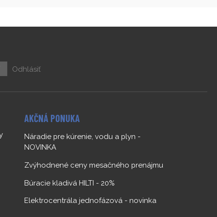
ť
Odhlásiť
AKČNÁ PONUKA
y
Náradie pre kúrenie, vodu a plyn -
NOVINKA
Zvýhodnené ceny mesačného prenájmu
Búracie kladivá HILTI - 20%
Elektrocentrála jednofázová - novinka