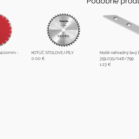
Podobné prod
 400mm -
KOTÚČ STOLOVEJ PÍLY
Nožík náhradný ľavý 
0.00 €
359.035/046/799
1.23 €