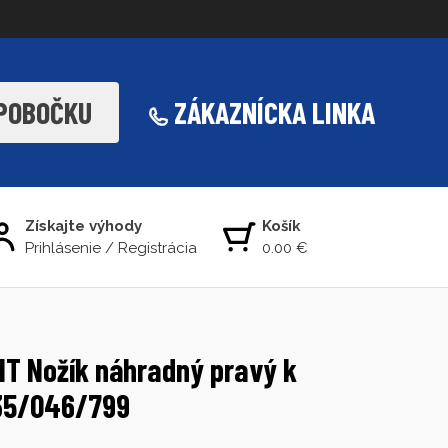
 POBOČKU
ZÁKAZNÍCKA LINKA
Získajte výhody
Košík
Prihlásenie
/
Registrácia
0.00 €
IT Nožík náhradný pravý k
35/046/799