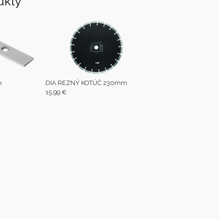
ukty
k
DIA REZNÝ KOTÚČ 230mm
15.99 €