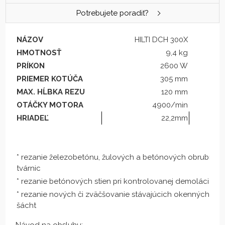
Potrebujete poradiť?
NÁZOV
HILTI DCH 300X
HMOTNOSŤ
9,4 kg
PRÍKON
2600 W
PRIEMER KOTÚČA
305 mm
MAX. HĹBKA REZU
120 mm
OTÁČKY MOTORA
4900/min
HRIADEĽ
22,2mm
* rezanie železobetónu, žulových a betónových obrubníkov,
tvárnic
* rezanie betónových stien pri kontrolovanej demoláci
* rezanie nových či zväčšovanie stávajúcich okenných, dv
šácht