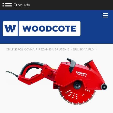
Produkty
ONLINE POŽIČOVŇA
REZANIE A BRÚSENIE
BRÚSKY A PÍLY