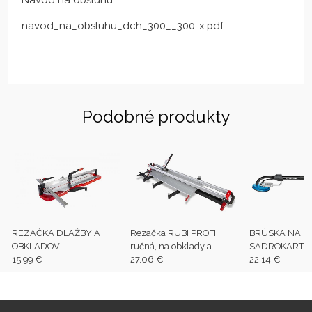
Návod na obsluhu:
navod_na_obsluhu_dch_300__300-x.pdf
Podobné produkty
REZAČKA DLAŽBY A
Rezačka RUBI PROFI
BRÚSKA NA
OBKLADOV
ručná, na obklady a
SADROKARTÓ
15.99 €
dlažby SPEED 1550
27.06 €
22.14 €