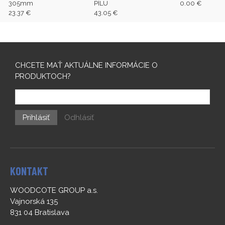
305mm
PÍLU
0.00 €
23.37 €
43.05 €
CHCETE MAŤ AKTUÁLNE INFORMÁCIE O
PRODUKTOCH?
Prihlásiť
Odhlásiť
KONTAKT
WOODCOTE GROUP a.s.
Vajnorská 135
831 04 Bratislava