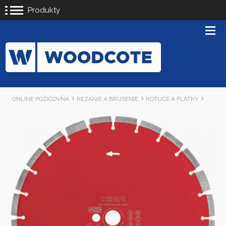
Produkty
ONLINE POŽIČOVŇA
REZANIE A BRÚSENIE
KOTÚČE A PLÁTKY