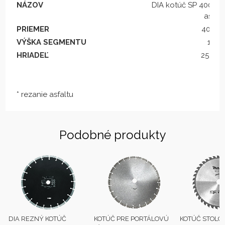
NÁZOV
DIA kotúč SP 400/25
aspha
PRIEMER
400 
VÝŠKA SEGMENTU
10 
HRIADEĽ
25,4 
* rezanie asfaltu
Podobné produkty
DIA REZNÝ KOTÚČ
KOTÚČ PRE PORTÁLOVÚ
KOTÚČ STOLOV