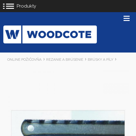
Produkty
ONLINE POŽIČOVŇA
REZANIE A BRÚSENIE
BRÚSKY A PÍLY