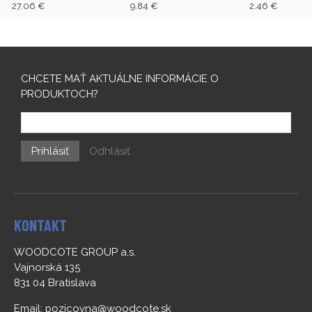
dlažby SPEED 1550
27.06 €
9.84 €
2.46 €
CHCETE MAŤ AKTUÁLNE INFORMÁCIE O
PRODUKTOCH?
Prihlásiť
Odhlásiť
KONTAKT
WOODCOTE GROUP a.s.
Vajnorská 135
831 04 Bratislava
Email:
pozicovna@woodcote.sk