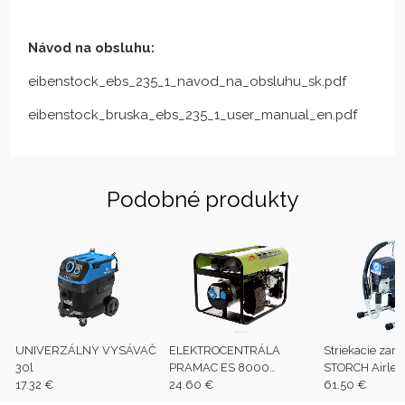
Návod na obsluhu:
eibenstock_ebs_235_1_navod_na_obsluhu_sk.pdf
eibenstock_bruska_ebs_235_1_user_manual_en.pdf
Podobné produkty
UNIVERZÁLNY VYSÁVAČ
ELEKTROCENTRÁLA
Striekacie zari
30l
PRAMAC ES 8000
STORCH Airles
17.32 €
3f/THI/AVR
24.60 €
61.50 €