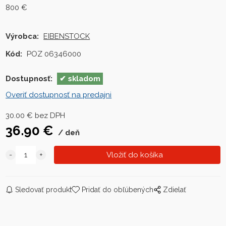
800 €
Výrobca:
EIBENSTOCK
Kód:
POZ 06346000
Dostupnosť:
skladom
Overiť dostupnosť na predajni
30.00
€
bez DPH
36.90
€
deň
Sledovať produkt
Pridať do obľúbených
Zdielať