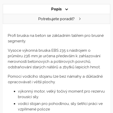
Popis
Potrebujete poradiť?
Profi bruska na beton se základním talířem pro brusné
segmenty.
Vysoce výkonná bruska EBS 235 s nástrojem o
průměru 236 mm je určena především k zahlazování
nerovností betonových a potěrových povrchů,
odstraňování starých nátěrů a zbytků lepicích hmot.
Pomocí vodícího stojanu lze bez námahy a důkladně
opracovávat i větší plochy.
výkonný motor, velký točivý moment pro rezervu
brousící síly.
vodící stojan pro pohodlnou, síly šetřící práci ve
vzpřímené poloze