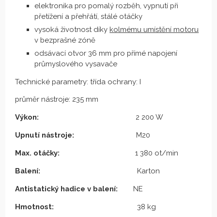
elektronika pro pomalý rozběh, vypnutí při
přetížení a přehřátí, stálé otáčky
vysoká životnost díky
kolmému umístění motoru
v bezprašné zóně
odsávací otvor 36 mm pro přímé napojení
průmyslového vysavače
Technické parametry: třída ochrany: I
průměr nástroje: 235 mm
Výkon:
2 200 W
Upnutí nástroje:
M20
Max. otáčky:
1 380 ot/min
Balení:
Karton
Antistatický hadice v balení:
NE
Hmotnost:
38 kg