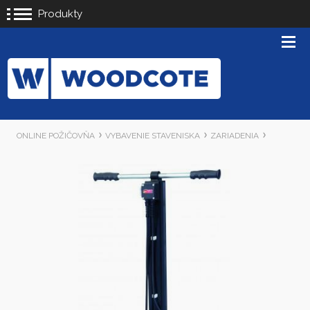
Produkty
ONLINE POŽIČOVŇA
VYBAVENIE STAVENISKA
ZARIADENIA