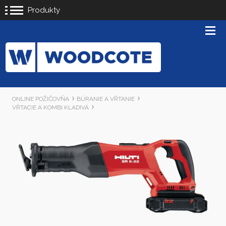
Produkty
ONLINE POŽIČOVŇA
BÚRANIE A VŔTANIE
VŔTACIE A KOMBI KLADIVÁ