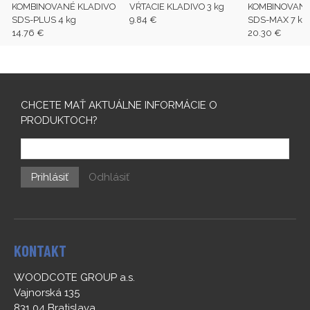
KOMBINOVANÉ KLADIVO
VŔTACIE KLADIVO 3 kg
KOMBINOVANÉ
SDS-PLUS 4 kg
9.84 €
SDS-MAX 7 kg
14.76 €
20.30 €
CHCETE MAŤ AKTUÁLNE INFORMÁCIE O
PRODUKTOCH?
Prihlásiť
Odhlásiť
KONTAKT
WOODCOTE GROUP a.s.
Vajnorská 135
831 04 Bratislava