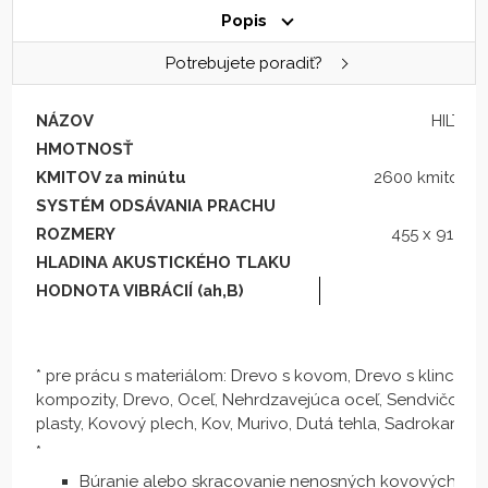
Popis
Potrebujete poradiť?
NÁZOV
HILTI S
HMOTNOSŤ
KMITOV za minútu
2600 kmitov/m
SYSTÉM ODSÁVANIA PRACHU
S
ROZMERY
455 x 91 x 
HLADINA AKUSTICKÉHO TLAKU
86
HODNOTA VIBRÁCIÍ (ah,B)
13.
* pre prácu s materiálom: Drevo s kovom, Drevo s klincami
kompozity, Drevo, Oceľ, Nehrdzavejúca oceľ, Sendvičový p
plasty, Kovový plech, Kov, Murivo, Dutá tehla, Sadrokartóny,
*
Búranie alebo skracovanie nenosných kovových diel