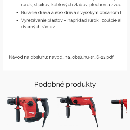
rúrok, stĺpikov, káblových žľabov, plechov a zvodidie
Búranie dreva alebo dreva s vysokým obsahom kov
Vyrezávanie plastov – napríklad rúrok, izolácie ale
dverných rámov
Návod na obsluhu:
navod_na_obsluhu-sr_6-22.pdf
Podobné produkty